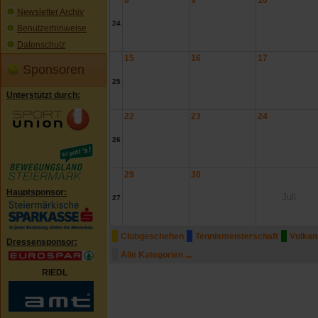
Newsletter Archiv
24
Benutzerhinweise
Datenschutz
15
16
17
Sponsoren
25
Unterstützt durch:
22
23
24
26
29
30
Hauptsponsor:
Juli
27
Clubgeschehen
Tennismeisterschaft
Vulkan
Dressensponsor:
Alle Kategorien ...
RIEDL