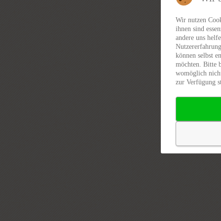
Wir nutzen Cook
ihnen sind essen
andere uns helfe
Nutzererfahrung
können selbst en
möchten. Bitte 
womöglich nicht
zur Verfügung s