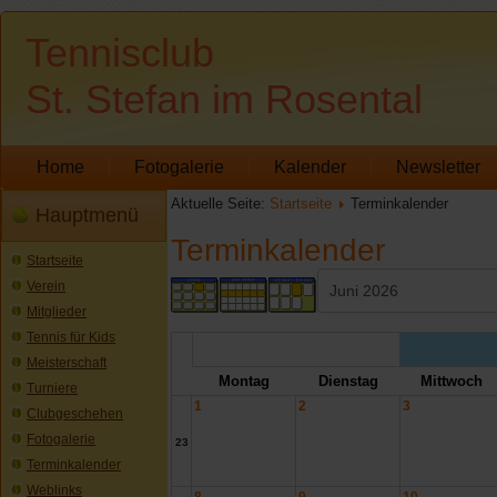
Tennisclub
St. Stefan im Rosental
Home
Fotogalerie
Kalender
Newsletter
Aktuelle Seite:
Startseite
Terminkalender
Hauptmenü
Terminkalender
Startseite
Verein
Mitglieder
Tennis für Kids
Meisterschaft
Montag
Dienstag
Mittwoch
Turniere
1
2
3
Clubgeschehen
Fotogalerie
23
Terminkalender
Weblinks
8
9
10