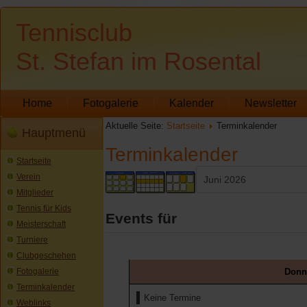
Tennisclub
St. Stefan im Rosental
Home
Fotogalerie
Kalender
Newsletter
Aktuelle Seite:
Startseite
Terminkalender
Hauptmenü
Terminkalender
Startseite
Verein
Mitglieder
Tennis für Kids
Events für
Meisterschaft
Turniere
Clubgeschehen
Donne
Fotogalerie
Terminkalender
Keine Termine
Weblinks