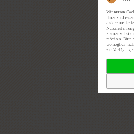
Wir nutzen Cook
ihnen sind essen
andere uns helfe
Nutzererfahrung
können selbst en
möchten. Bitte 
womöglich nicht
zur Verfügung s