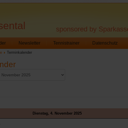
sental
sponsored by Sparkass
der
Newsletter
Tennistrainer
Datenschutz
te
Terminkalender
nder
Dienstag, 4. November 2025
e