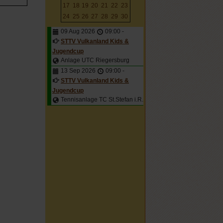
17
18
19
20
21
22
23
24
25
26
27
28
29
30
09 Aug 2026
09:00
-
STTV Vulkanland Kids &
Jugendcup
Anlage UTC Riegersburg
13 Sep 2026
09:00
-
STTV Vulkanland Kids &
Jugendcup
Tennisanlage TC St.Stefan i.R.