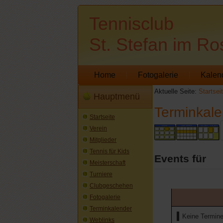
Tennisclub
St. Stefan im Ro
Home
Fotogalerie
Kalen
Aktuelle Seite:
Startsei
Hauptmenü
Terminkale
Startseite
Verein
Mitglieder
Tennis für Kids
Events für
Meisterschaft
Turniere
Clubgeschehen
Fotogalerie
Terminkalender
Keine Termin
Weblinks