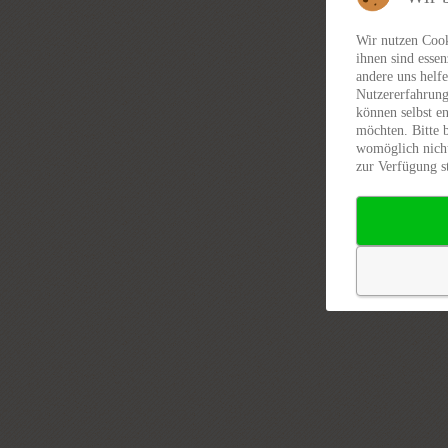
Wir nutzen Cook
ihnen sind essen
andere uns helfe
Nutzererfahrung
können selbst en
möchten. Bitte 
womöglich nicht
zur Verfügung s