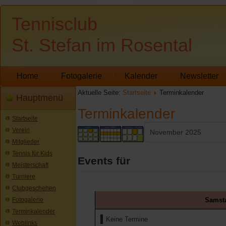
Tennisclub
St. Stefan im Rosental
Home
Fotogalerie
Kalender
Newsletter
Aktuelle Seite:
Startseite
Terminkalender
Hauptmenü
Terminkalender
Startseite
Verein
Mitglieder
Tennis für Kids
Events für
Meisterschaft
Turniere
Clubgeschehen
Samsta
Fotogalerie
Terminkalender
Keine Termine
Weblinks