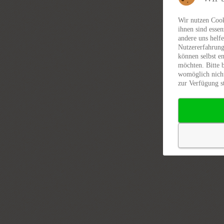
Wir nutzen Cook
ihnen sind essen
andere uns helfe
Nutzererfahrung
können selbst en
möchten. Bitte 
womöglich nicht
zur Verfügung s