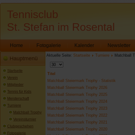
Tennisclub
St. Stefan im Rosental
Home
Fotogalerie
Kalender
Newsletter
Aktuelle Seite:
Startseite
Turniere
Matchball 
Hauptmenü
Anzeige
#
Startseite
Titel
Verein
Matchball Steiermark Trophy - Statistik
Mitglieder
Matchball Steiermark Trophy 2026
Tennis für Kids
Matchball Steiermark Trophy 2025
Meisterschaft
Matchball Steiermark Trophy 2024
Turniere
Matchball Steiermark Trophy 2023
Matchball Trophy
Matchball Steiermark Trophy 2022
Vereinsturnier
Matchball Steiermark Trophy 2021
Clubgeschehen
Matchball Steiermark Trophy 2020
Fotogalerie