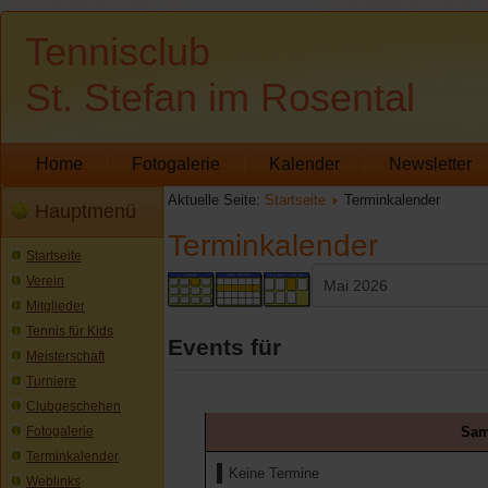
Tennisclub
St. Stefan im Rosental
Home
Fotogalerie
Kalender
Newsletter
Aktuelle Seite:
Startseite
Terminkalender
Hauptmenü
Terminkalender
Startseite
Verein
Mitglieder
Tennis für Kids
Events für
Meisterschaft
Turniere
Clubgeschehen
Sam
Fotogalerie
Terminkalender
Keine Termine
Weblinks