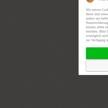
Wir nutzen Cook
ihnen sind essen
andere uns helfe
Nutzererfahrung
können selbst en
möchten. Bitte 
womöglich nicht
zur Verfügung s