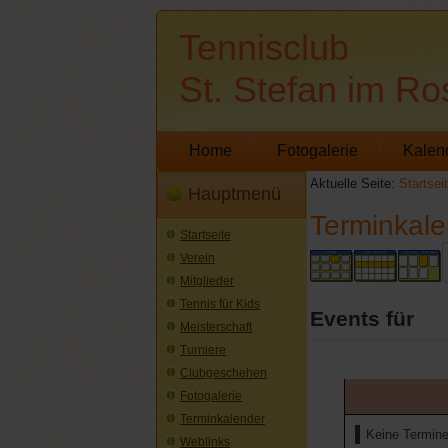
Tennisclub
St. Stefan im Ro
Home
Fotogalerie
Kalen
Aktuelle Seite:
Startsei
Hauptmenü
Terminkale
Startseite
Verein
Mitglieder
Tennis für Kids
Events für
Meisterschaft
Turniere
Clubgeschehen
Fotogalerie
Terminkalender
Keine Termin
Weblinks