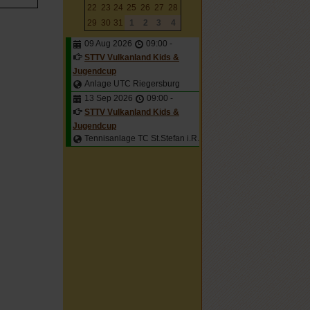
22
23
24
25
26
27
28
29
30
31
1
2
3
4
09 Aug 2026
09:00
-
STTV Vulkanland Kids &
Jugendcup
Anlage UTC Riegersburg
13 Sep 2026
09:00
-
STTV Vulkanland Kids &
Jugendcup
Tennisanlage TC St.Stefan i.R.