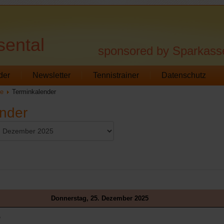
sental
sponsored by Sparkass
der
Newsletter
Tennistrainer
Datenschutz
te
Terminkalender
nder
Donnerstag, 25. Dezember 2025
e