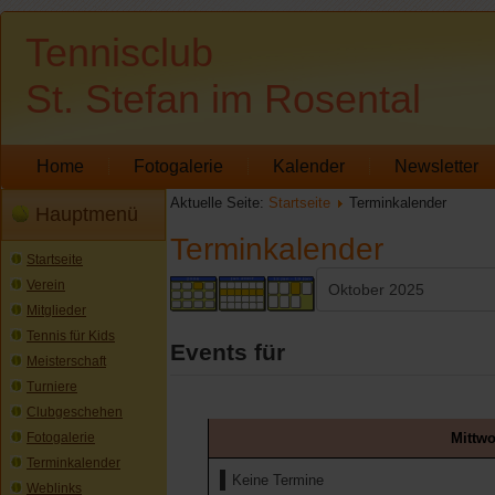
Tennisclub
St. Stefan im Rosental
Home
Fotogalerie
Kalender
Newsletter
Aktuelle Seite:
Startseite
Terminkalender
Hauptmenü
Terminkalender
Startseite
Verein
Mitglieder
Tennis für Kids
Events für
Meisterschaft
Turniere
Clubgeschehen
Mittwo
Fotogalerie
Terminkalender
Keine Termine
Weblinks