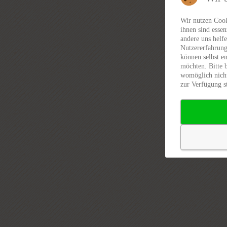
Wir nutzen Cook
ihnen sind essen
andere uns helfe
Nutzererfahrung
können selbst en
möchten. Bitte 
womöglich nicht
zur Verfügung s