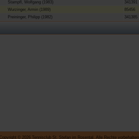
Stampfl, Wolfgang (1983)
341391
Wurzinger, Armin (1989)
85456
Preininger, Philipp (1982)
341385
Copyright © 2026 Tennisclub St. Stefan im Rosental. Alle Rechte vorbehalten