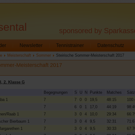
sental
sponsored by Sparkass
der
Newsletter
Tennistrainer
Datenschutz
te
Meisterschaft
Sommer
Steirische Sommer-Meisterschaft 2017
ommer-Meisterschaft 2017
 I, 2. Klasse G
Begegnungen
S
U
N
Punkte
Matches
Sät
aba 1
7
7
0
0
19,5
48:15
100:
7
6
0
1
17,0
44:19
98:4
hen/Raab 1
7
3
0
4
10,0
29:34
66:7
scher Bierbaum 1
7
3
0
4
9,5
32:31
71:6
Margarethen 1
7
3
0
4
9,5
30:33
67:7