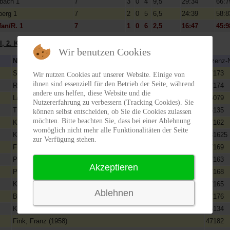
bach 1
7
3
0
4
9,5
29:34
66:7
berg 1
7
2
0
5
6,5
24:39
58:8
fan/R. 1
7
1
0
6
2,5
16:47
45:9
 I, 2. Klasse G
Wir benutzen Cookies
Name (Jg. - Nat.)
Lizenz-N
Scherr, Markus (1979)
47173
Wir nutzen Cookies auf unserer Website. Einige von
ihnen sind essenziell für den Betrieb der Seite, während
Rauch, Albert (1979)
47174
andere uns helfen, diese Website und die
Ladenstein, Dietmar (1977)
45079
Nutzererfahrung zu verbessern (Tracking Cookies). Sie
Trummer, Siegfried (1974)
65135
können selbst entscheiden, ob Sie die Cookies zulassen
möchten. Bitte beachten Sie, dass bei einer Ablehnung
Kaufmann, Karl (1963)
47162
womöglich nicht mehr alle Funktionalitäten der Seite
Kagerbauer, Christoph (1990)
331625
zur Verfügung stehen.
Frank, Marko (1981)
47169
Preininger, Gerald (1957)
47163
Akzeptieren
Pein, Wolfgang (1974)
47168
Konrad, Robert (1974)
47165
Ablehnen
Bauer, Jürgen (1983)
47176
Konrad, Emmerich (1971)
65134
Fink, Franz (1958)
47182