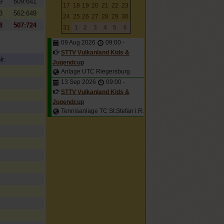
9
609:641
17
18
19
20
21
22
23
3
562:649
24
25
26
27
28
29
30
8
507:724
31
1
2
3
4
5
6
09 Aug 2026
09:00
-
STTV Vulkanland Kids &
r.
Jugendcup
Anlage UTC Riegersburg
13 Sep 2026
09:00
-
STTV Vulkanland Kids &
Jugendcup
Tennisanlage TC St.Stefan i.R.