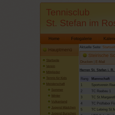
Tennisclub
St. Stefan im Ro
Home
Fotogalerie
Kalen
Aktuelle Seite:
Startsei
Hauptmenü
Steirische S
Startseite
Drucken
|
E-Mail
Verein
Herren St. Stefan i. R.
Mitglieder
Tennis für Kids
Rang
Mannschaft
Meisterschaft
1
Sportverein Ra
Sommer
2
TC Raabau 1
Winter
3
TC St.Margaret
Vulkanland
4
TC Prüflabor Fi
Jugend Mädchen
5
TC Lebring St.
Jugend Burschen