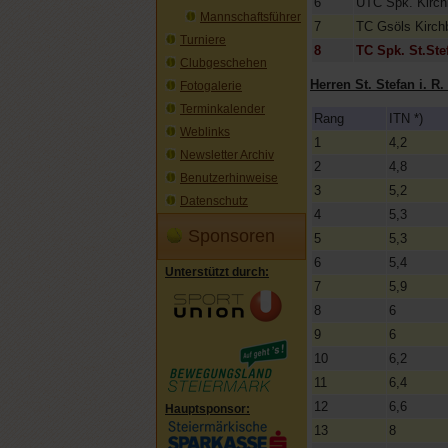
6
UTC Spk. Kirch
Mannschaftsführer
7
TC Gsöls Kirch
Turniere
8
TC Spk. St.Ste
Clubgeschehen
Herren St. Stefan i. R.
Fotogalerie
Terminkalender
Rang
ITN *)
Weblinks
1
4,2
Newsletter Archiv
2
4,8
Benutzerhinweise
3
5,2
Datenschutz
4
5,3
Sponsoren
5
5,3
6
5,4
Unterstützt durch:
7
5,9
8
6
9
6
10
6,2
11
6,4
12
6,6
Hauptsponsor:
13
8