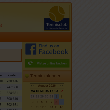
e
ze
Spiele
Terminkalender
40
730:476
«
<
August
2026
>
»
9
747:560
Mo
Di
Mi
Do
Fr
Sa
So
9
624:651
27
28
29
30
31
1
2
7
600:619
3
4
5
6
7
8
9
6
602:661
10
11
12
13
14
15
16