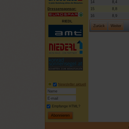
14
8,4
15
8,8
Dressensponsor:
16
8,9
RIEDL
Zurück
Weiter
Newsletter aktuell
Empfange HTML?