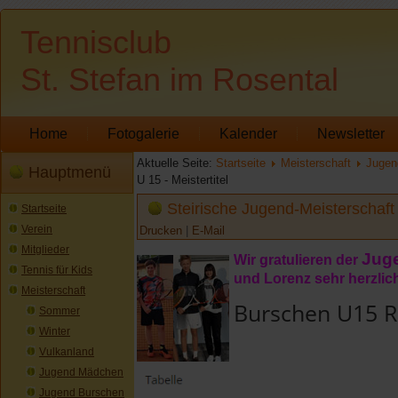
Tennisclub
St. Stefan im Rosental
Home
Fotogalerie
Kalender
Newsletter
Aktuelle Seite:
Startseite
Meisterschaft
Jugen
Hauptmenü
U 15 - Meistertitel
Steirische Jugend-Meisterschaft 
Startseite
Verein
Drucken
|
E-Mail
Mitglieder
Jug
Wir gratulieren der
Tennis für Kids
und Lorenz sehr herzli
Meisterschaft
Burschen U15 Re
Sommer
Winter
Vulkanland
Jugend Mädchen
Jugend Burschen