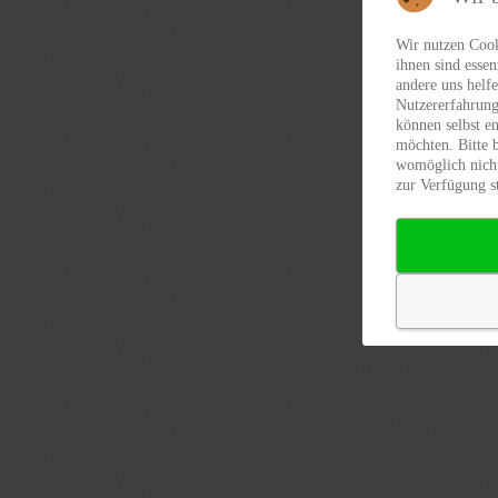
Wir nutzen Cook
ihnen sind essen
andere uns helfe
Nutzererfahrung
können selbst en
möchten. Bitte 
womöglich nicht
zur Verfügung s