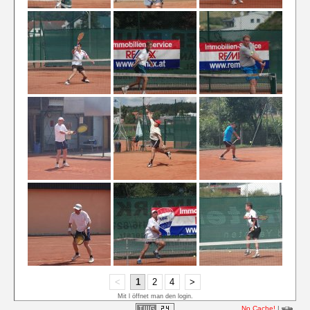
<
1
2
4
>
Mit l öffnet man den login.
No Cache!
|